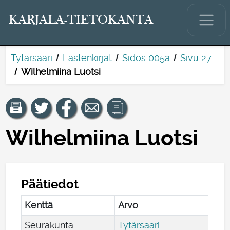
KARJALA-TIETOKANTA
Tytärsaari
Lastenkirjat
Sidos 005a
Sivu 27
Wilhelmiina Luotsi
Wilhelmiina Luotsi
Päätiedot
Kenttä
Arvo
Seurakunta
Tytärsaari