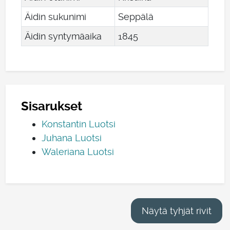
Äidin sukunimi
Seppälä
Äidin syntymäaika
1845
Sisarukset
Konstantin Luotsi
Juhana Luotsi
Waleriana Luotsi
Näytä tyhjät rivit