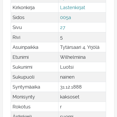
Kirkonkirja
Lastenkirjat
Sidos
005a
Sivu
27
Rivi
5
Asuinpaikka
Tytärsaari 4, Yrjölä
Etunimi
Wilhelmiina
Sukunimi
Luotsi
Sukupuoli
nainen
Syntymäaika
31
.
12
.
1888
Monisynty
kaksoset
Rokotus
r
Äidinkieli
suomi