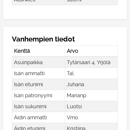
Vanhempien tiedot
Kenttä
Arvo
Asuinpaikka
Tytärsaari 4, Yrjölä
Isän ammatti
Tal.
Isän etunimi
Juhana
Isän patronyymi
Marianp.
Isän sukunimi
Luotsi
Äidin ammatti
Vmo.
Äidin etunimi
Kristiina