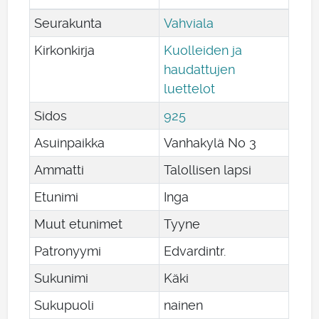
Seurakunta
Vahviala
Kirkonkirja
Kuolleiden ja
haudattujen
luettelot
Sidos
925
Asuinpaikka
Vanhakylä No 3
Ammatti
Talollisen lapsi
Etunimi
Inga
Muut etunimet
Tyyne
Patronyymi
Edvardintr.
Sukunimi
Käki
Sukupuoli
nainen