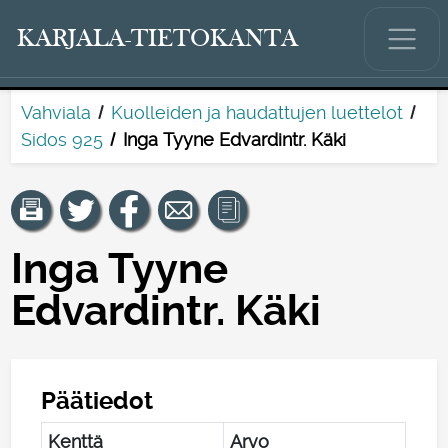
KARJALA-TIETOKANTA
Vahviala
Kuolleiden ja haudattujen luettelot
Sidos 925
Inga Tyyne Edvardintr. Käki
Inga Tyyne
Edvardintr. Käki
Päätiedot
Kenttä
Arvo