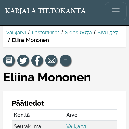
KARJALA-TIETOKANTA
Valkjärvi
Lastenkirjat
Sidos 007a
Sivu 527
Eliina Mononen
Eliina Mononen
Päätiedot
Kenttä
Arvo
Seurakunta
Valkjärvi