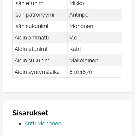
Isän etunimi
Mikko
Isän patronyymi
Antinpo.
Isän sukunimi
Mononen
Äidin ammatti
V:o
Äidin etunimi
Katri
Äidin sukunimi
Mäkeläinen
Äidin syntymäaika
8
.
10
.
1870
Sisarukset
Antti Mononen