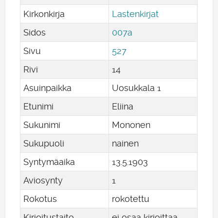
Kirkonkirja
Lastenkirjat
Sidos
007a
Sivu
527
Rivi
14
Asuinpaikka
Uosukkala 1
Etunimi
Eliina
Sukunimi
Mononen
Sukupuoli
nainen
Syntymäaika
13
.
5
.
1903
Aviosynty
1
Rokotus
rokotettu
Kirjoitustaito
ei osaa kirjoittaa