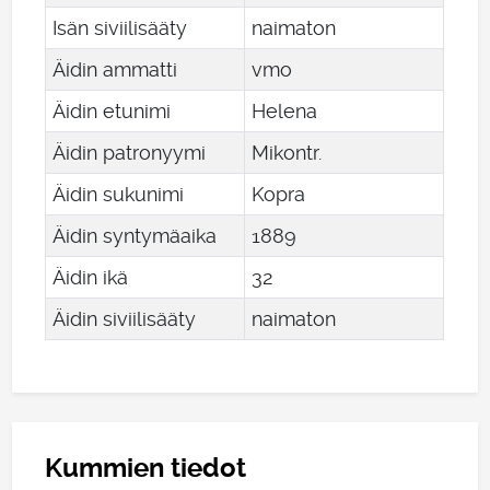
Isän siviilisääty
naimaton
Äidin ammatti
vmo
Äidin etunimi
Helena
Äidin patronyymi
Mikontr.
Äidin sukunimi
Kopra
Äidin syntymäaika
1889
Äidin ikä
32
Äidin siviilisääty
naimaton
Kummien tiedot