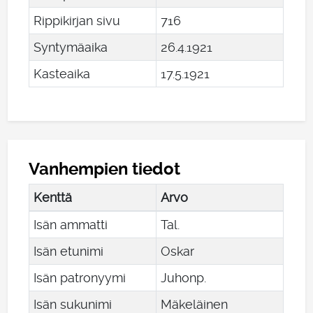
Rippikirjan sivu
716
Syntymäaika
26
.
4
.
1921
Kasteaika
17
.
5
.
1921
Vanhempien tiedot
Kenttä
Arvo
Isän ammatti
Tal.
Isän etunimi
Oskar
Isän patronyymi
Juhonp.
Isän sukunimi
Mäkeläinen