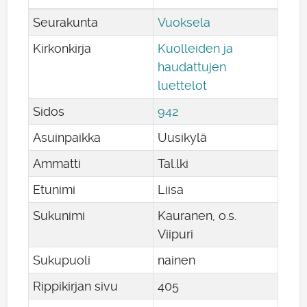
Seurakunta
Vuoksela
Kirkonkirja
Kuolleiden ja
haudattujen
luettelot
Sidos
942
Asuinpaikka
Uusikylä
Ammatti
Tal.lki
Etunimi
Liisa
Sukunimi
Kauranen, o.s.
Viipuri
Sukupuoli
nainen
Rippikirjan sivu
405