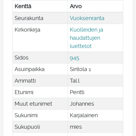
Kenttä
Arvo
Seurakunta
Vuoksenranta
Kirkonkirja
Kuolleiden ja
haudattujen
luettelot
Sidos
945
Asuinpaikka
Sintola 1
Ammatti
Tal.l.
Etunimi
Pentti
Muut etunimet
Johannes
Sukunimi
Karjalainen
Sukupuoli
mies