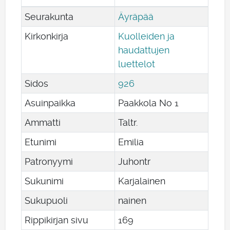
Seurakunta
Äyräpää
Kirkonkirja
Kuolleiden ja
haudattujen
luettelot
Sidos
926
Asuinpaikka
Paakkola No 1
Ammatti
Taltr.
Etunimi
Emilia
Patronyymi
Juhontr
Sukunimi
Karjalainen
Sukupuoli
nainen
Rippikirjan sivu
169