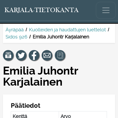
KARJALA-TIETOKANTA
Äyräpää
Kuolleiden ja haudattujen luettelot
Sidos 926
Emilia Juhontr Karjalainen
Emilia Juhontr
Karjalainen
Päätiedot
Kenttä
Arvo