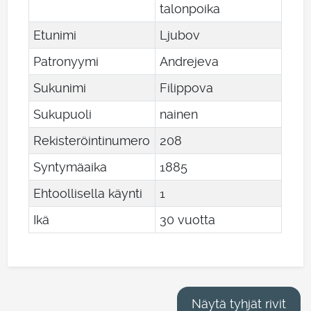
talonpoika
Etunimi
Ljubov
Patronyymi
Andrejeva
Sukunimi
Filippova
Sukupuoli
nainen
Rekisteröintinumero
208
Syntymäaika
1885
Ehtoollisella käynti
1
Ikä
30 vuotta
Näytä tyhjät rivit