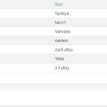
840
Syskyä
tal:n t.
Varvara
nainen
29
.
6
.
1851
Yskä
2
.
7
.
1851