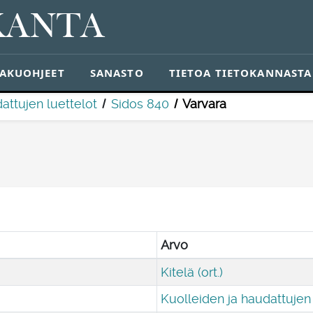
KANTA
AKUOHJEET
SANASTO
TIETOA TIETOKANNASTA
attujen luettelot
Sidos 840
Varvara
Arvo
Kitelä (ort.)
Kuolleiden ja haudattujen 