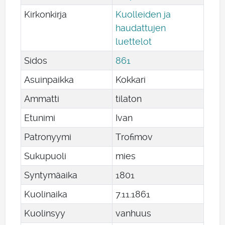
Kirkonkirja
Kuolleiden ja
haudattujen
luettelot
Sidos
861
Asuinpaikka
Kokkari
Ammatti
tilaton
Etunimi
Ivan
Patronyymi
Trofimov
Sukupuoli
mies
Syntymäaika
1801
Kuolinaika
7
.
11
.
1861
Kuolinsyy
vanhuus