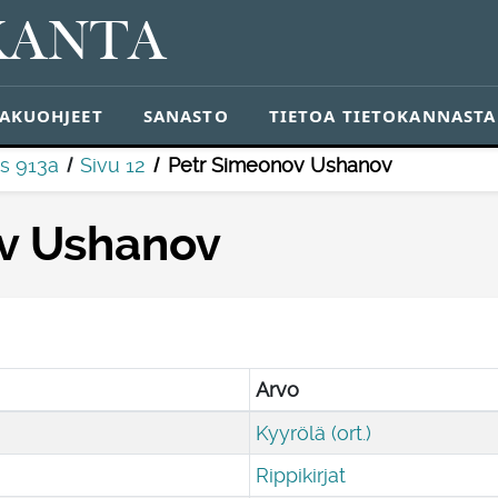
KANTA
AKUOHJEET
SANASTO
TIETOA TIETOKANNASTA
s 913a
Sivu 12
Petr Simeonov Ushanov
v Ushanov
Arvo
Kyyrölä (ort.)
Rippikirjat