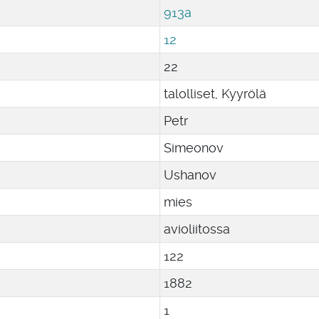
913a
12
22
talolliset, Kyyrölä
Petr
Simeonov
Ushanov
mies
avioliitossa
122
1882
1