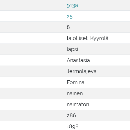
913a
25
8
talolliset, Kyyrölä
lapsi
Anastasia
Jermolajeva
Fomina
nainen
naimaton
286
1898