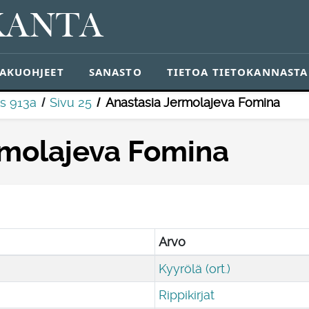
KANTA
AKUOHJEET
SANASTO
TIETOA TIETOKANNASTA
s 913a
Sivu 25
Anastasia Jermolajeva Fomina
rmolajeva Fomina
Arvo
Kyyrölä (ort.)
Rippikirjat