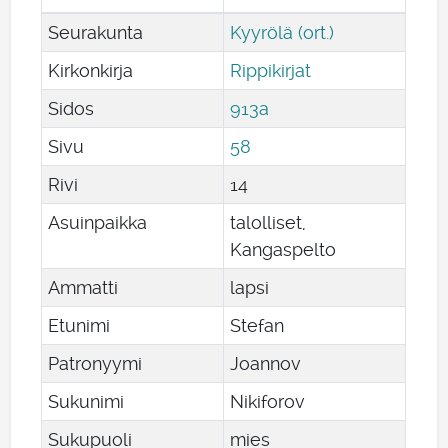
Seurakunta
Kyyrölä (ort.)
Kirkonkirja
Rippikirjat
Sidos
913a
Sivu
58
Rivi
14
Asuinpaikka
talolliset,
Kangaspelto
Ammatti
lapsi
Etunimi
Stefan
Patronyymi
Joannov
Sukunimi
Nikiforov
Sukupuoli
mies