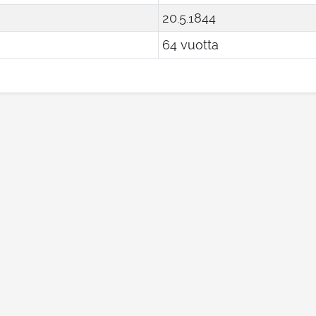
20
.
5
.
1844
64 vuotta