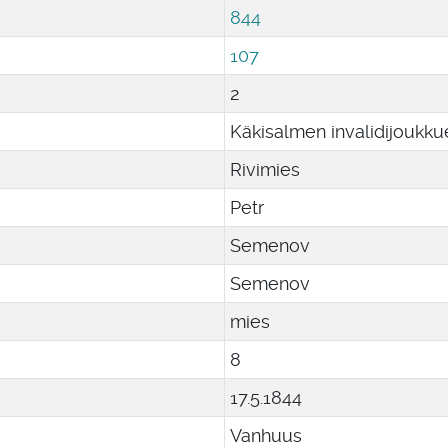
844
107
2
Käkisalmen invalidijoukku
Rivimies
Petr
Semenov
Semenov
mies
8
17
.
5
.
1844
Vanhuus