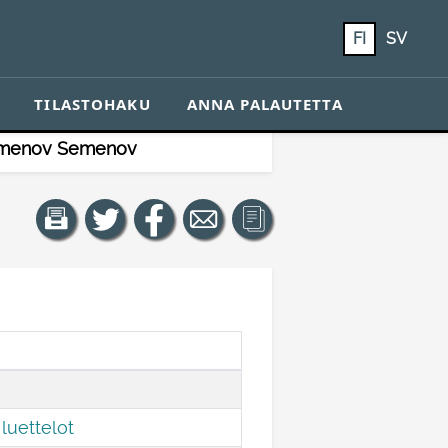
FI
SV
TILASTOHAKU
ANNA PALAUTETTA
emenov Semenov
luettelot