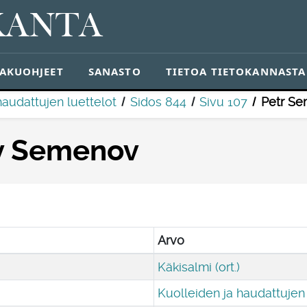
KANTA
AKUOHJEET
SANASTO
TIETOA TIETOKANNASTA
haudattujen luettelot
Sidos 844
Sivu 107
Petr S
v Semenov
Arvo
Käkisalmi (ort.)
Kuolleiden ja haudattujen 