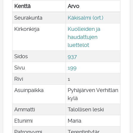
Kenttä
Arvo
Seurakunta
Käkisalmi (ort.)
Kirkonkirja
Kuolleiden ja
haudattujen
luettelot
Sidos
937
Sivu
199
Rivi
1
Asuinpaikka
Pyhäjärven Verhitlan
kylä
Ammatti
Talollisen leski
Etunimi
Maria
Patronyymi
Terentintytär