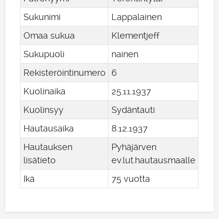
Sukunimi
Lappalainen
Omaa sukua
Klementjeff
Sukupuoli
nainen
Rekisteröintinumero
6
Kuolinaika
25
.
11
.
1937
Kuolinsyy
Sydäntauti
Hautausaika
8
.
12
.
1937
Hautauksen
Pyhäjärven
lisätieto
ev.lut.hautausmaalle
Ikä
75 vuotta