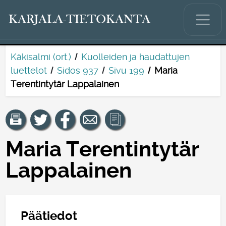
KARJALA-TIETOKANTA
Käkisalmi (ort.)
Kuolleiden ja haudattujen
luettelot
Sidos 937
Sivu 199
Maria
Terentintytär Lappalainen
Maria Terentintytär
Lappalainen
Päätiedot