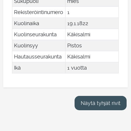
Sukupuoli
mies
Rekisteröintinumero
1
Kuolinaika
19
.
1
.
1822
Kuolinseurakunta
Käkisalmi
Kuolinsyy
Pistos
Hautausseurakunta
Käkisalmi
Ikä
1 vuotta
Näytä tyhjät rivit