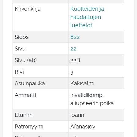
Kirkonkirja
Kuolleiden ja
haudattujen
luettelot
Sidos
822
Sivu
22
Sivu (ab)
22B
Rivi
3
Asuinpaikka
Käkisalmi
Ammatti
Invalidikomp.
aliupseerin poika
Etunimi
Ioann
Patronyymi
Afanasjev