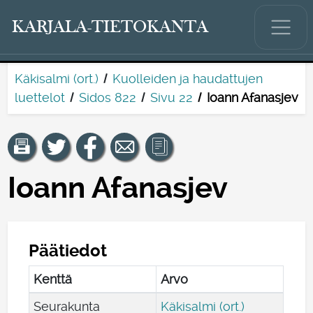
KARJALA-TIETOKANTA
Käkisalmi (ort.)
Kuolleiden ja haudattujen
luettelot
Sidos 822
Sivu 22
Ioann Afanasjev
Ioann Afanasjev
Päätiedot
Kenttä
Arvo
Seurakunta
Käkisalmi (ort.)