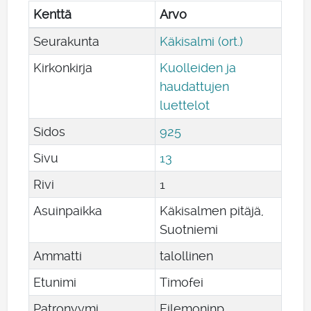
Kenttä
Arvo
Seurakunta
Käkisalmi (ort.)
Kirkonkirja
Kuolleiden ja
haudattujen
luettelot
Sidos
925
Sivu
13
Rivi
1
Asuinpaikka
Käkisalmen pitäjä,
Suotniemi
Ammatti
talollinen
Etunimi
Timofei
Patronyymi
Filemoninp.