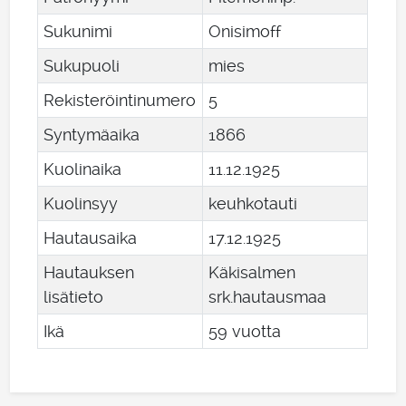
Sukunimi
Onisimoff
Sukupuoli
mies
Rekisteröintinumero
5
Syntymäaika
1866
Kuolinaika
11
.
12
.
1925
Kuolinsyy
keuhkotauti
Hautausaika
17
.
12
.
1925
Hautauksen
Käkisalmen
lisätieto
srk.hautausmaa
Ikä
59 vuotta