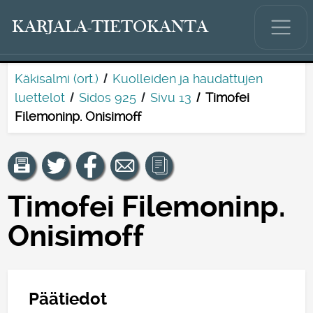
KARJALA-TIETOKANTA
Käkisalmi (ort.)
Kuolleiden ja haudattujen
luettelot
Sidos 925
Sivu 13
Timofei
Filemoninp. Onisimoff
Timofei Filemoninp.
Onisimoff
Päätiedot