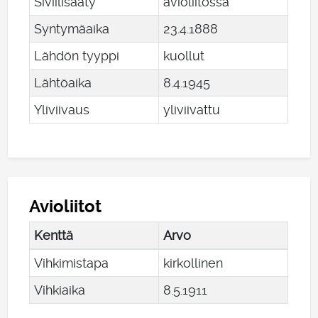
Siviilisääty
avioliitossa
Syntymäaika
23
.
4
.
1888
Lähdön tyyppi
kuollut
Lähtöaika
8
.
4
.
1945
Yliviivaus
yliviivattu
Avioliitot
Kenttä
Arvo
Vihkimistapa
kirkollinen
Vihkiaika
8
.
5
.
1911