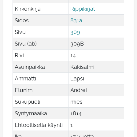
Kirkonkirja
Rippikirjat
Sidos
831a
Sivu
309
Sivu (ab)
309B
Rivi
14
Asuinpaikka
Käkisalmi
Ammatti
Lapsi
Etunimi
Andrei
Sukupuoli
mies
Syntymäaika
1814
Ehtoollisella käynti
1
Ikä
17 vuotta