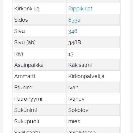
Kirkonkirja
Rippikirjat
Sidos
833a
Sivu
348
Sivu (ab)
348B
Rivi
13
Asuinpaikka
Käkisalmi
Ammatti
Kirkonpalvelija
Etunimi
Ivan
Patronyymi
Ivanov
Sukunimi
Sokolov
Sukupuoli
mies
Siviilisääty
avioliitossa