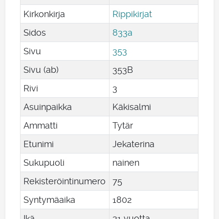
Kirkonkirja
Rippikirjat
Sidos
833a
Sivu
353
Sivu (ab)
353B
Rivi
3
Asuinpaikka
Käkisalmi
Ammatti
Tytär
Etunimi
Jekaterina
Sukupuoli
nainen
Rekisteröintinumero
75
Syntymäaika
1802
Ikä
31 vuotta