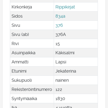
Kirkonkirja
Rippikirjat
Sidos
834a
Sivu
376
Sivu (ab)
376A
Rivi
15
Asuinpaikka
Käkisalmi
Ammatti
Lapsi
Etunimi
Jekaterina
Sukupuoli
nainen
Rekisteröintinumero
122
Syntymäaika
1830
Ikä
4 vuotta