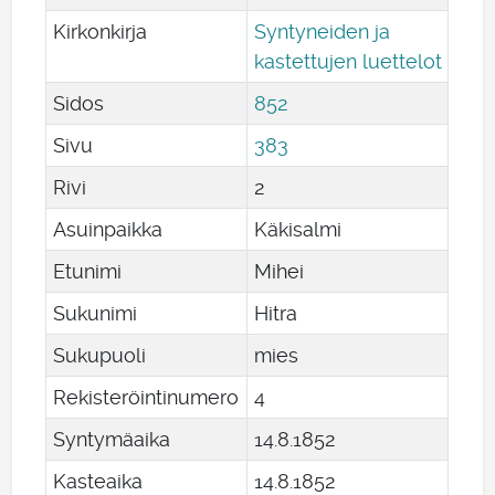
Kirkonkirja
Syntyneiden ja
kastettujen luettelot
Sidos
852
Sivu
383
Rivi
2
Asuinpaikka
Käkisalmi
Etunimi
Mihei
Sukunimi
Hitra
Sukupuoli
mies
Rekisteröintinumero
4
Syntymäaika
14
.
8
.
1852
Kasteaika
14
.
8
.
1852