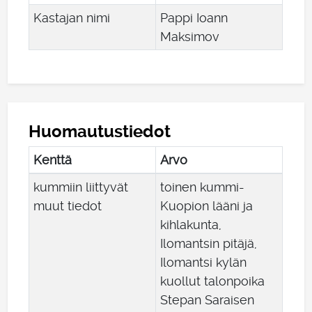
Kastajan nimi
Pappi Ioann
Maksimov
Huomautustiedot
Kenttä
Arvo
kummiin liittyvät
toinen kummi-
muut tiedot
Kuopion lääni ja
kihlakunta,
Ilomantsin pitäjä,
Ilomantsi kylän
kuollut talonpoika
Stepan Saraisen