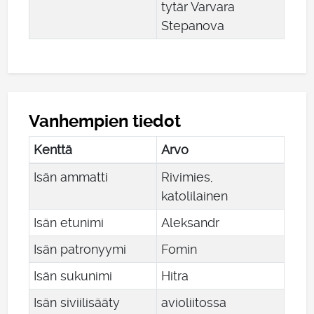
tytär Varvara
Stepanova
Vanhempien tiedot
Kenttä
Arvo
Isän ammatti
Rivimies,
katolilainen
Isän etunimi
Aleksandr
Isän patronyymi
Fomin
Isän sukunimi
Hitra
Isän siviilisääty
avioliitossa