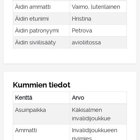
Äidin ammatti
Vaimo, luterilainen
Äidin etunimi
Hristina
Äidin patronyymi
Petrova
Äidin siviilisääty
avioliitossa
Kummien tiedot
Kenttä
Arvo
Asuinpaikka
Käkisalmen
invalidijoukkue
Ammatti
Invalidijoukkueen
rivimies