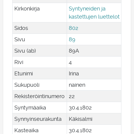
Kirkonkirja
Syntyneiden ja
kastettujen luettelot
Sidos
802
Sivu
89
Sivu (ab)
89A
Rivi
4
Etunimi
Irina
Sukupuoli
nainen
Rekisteröintinumero
22
Syntymäaika
30
.
4
.
1802
Synnyinseurakunta
Käkisalmi
Kasteaika
30
.
4
.
1802