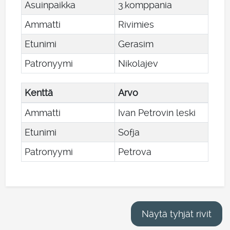
Asuinpaikka
3.komppania
Ammatti
Rivimies
Etunimi
Gerasim
Patronyymi
Nikolajev
Kenttä
Arvo
Ammatti
Ivan Petrovin leski
Etunimi
Sofja
Patronyymi
Petrova
Näytä tyhjät rivit