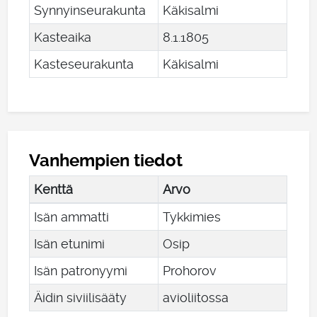
Synnyinseurakunta
Käkisalmi
Kasteaika
8
.
1
.
1805
Kasteseurakunta
Käkisalmi
Vanhempien tiedot
Kenttä
Arvo
Isän ammatti
Tykkimies
Isän etunimi
Osip
Isän patronyymi
Prohorov
Äidin siviilisääty
avioliitossa