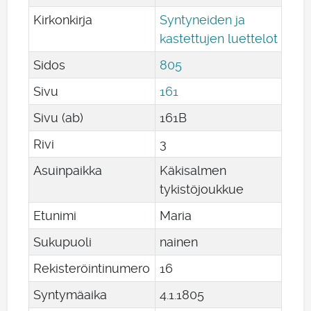
Kirkonkirja
Syntyneiden ja
kastettujen luettelot
Sidos
805
Sivu
161
Sivu (ab)
161B
Rivi
3
Asuinpaikka
Käkisalmen
tykistöjoukkue
Etunimi
Maria
Sukupuoli
nainen
Rekisteröintinumero
16
Syntymäaika
4
.
1
.
1805