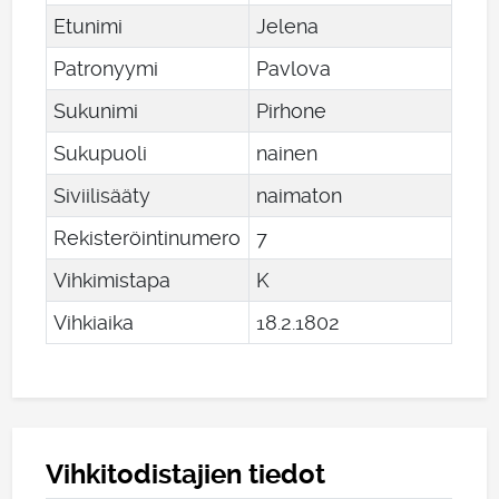
Etunimi
Jelena
Patronyymi
Pavlova
Sukunimi
Pirhone
Sukupuoli
nainen
Siviilisääty
naimaton
Rekisteröintinumero
7
Vihkimistapa
K
Vihkiaika
18
.
2
.
1802
Vihkitodistajien tiedot