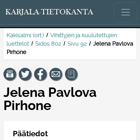
KARJALA-TIETOKANTA
Käkisalmi (ort.)
Vihittyjen ja kuulutettujen
luettelot
Sidos 802
Sivu 92
Jelena Pavlova
Pirhone
Jelena Pavlova
Pirhone
Päätiedot