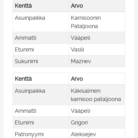
Kenttä
Arvo
Asuinpaikka
Karnisoonin
Pataljoona
Ammatti
Vääpeli
Etunimi
Vasili
Sukunimi
Maznev
Kenttä
Arvo
Asuinpaikka
Käkisalmen
karnisoo pataljoona
Ammatti
Vääpeli
Etunimi
Grigori
Patronyymi
Aleksejev