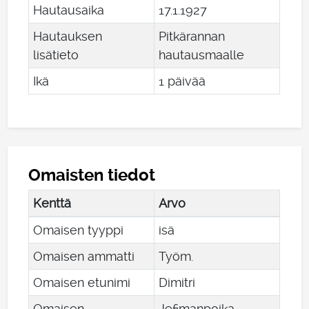
Hautausaika
17
.
1
.
1927
Hautauksen
Pitkärannan
lisätieto
hautausmaalle
Ikä
1 päivää
Omaisten tiedot
Kenttä
Arvo
Omaisen tyyppi
isä
Omaisen ammatti
Työm.
Omaisen etunimi
Dimitri
Omaisen
Jefimanpoika