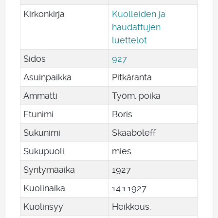
Kirkonkirja
Kuolleiden ja
haudattujen
luettelot
Sidos
927
Asuinpaikka
Pitkäranta
Ammatti
Työm. poika
Etunimi
Boris
Sukunimi
Skaaboleff
Sukupuoli
mies
Syntymäaika
1927
Kuolinaika
14
.
1
.
1927
Kuolinsyy
Heikkous.