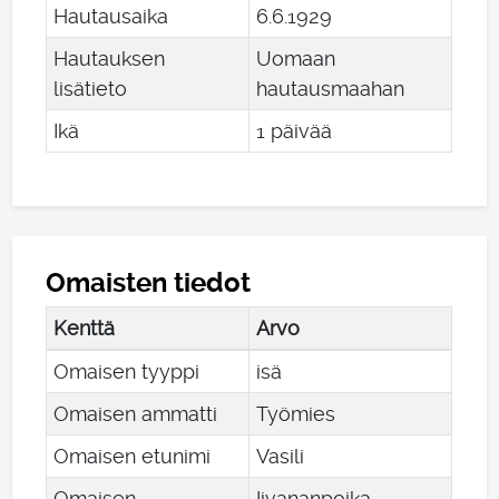
Hautausaika
6
.
6
.
1929
Hautauksen
Uomaan
lisätieto
hautausmaahan
Ikä
1 päivää
Omaisten tiedot
Kenttä
Arvo
Omaisen tyyppi
isä
Omaisen ammatti
Työmies
Omaisen etunimi
Vasili
Omaisen
Iivananpoika