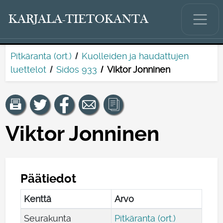
KARJALA-TIETOKANTA
Pitkäranta (ort.)
Kuolleiden ja haudattujen
luettelot
Sidos 933
Viktor Jonninen
Viktor Jonninen
Päätiedot
Kenttä
Arvo
Seurakunta
Pitkäranta (ort.)