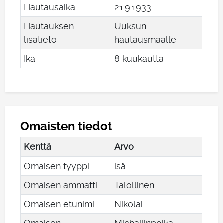
Hautausaika
21
.
9
.
1933
Hautauksen
Uuksun
lisätieto
hautausmaalle
Ikä
8 kuukautta
Omaisten tiedot
Kenttä
Arvo
Omaisen tyyppi
isä
Omaisen ammatti
Talollinen
Omaisen etunimi
Nikolai
Omaisen
Michailinpoika