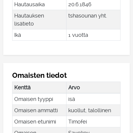
Hautausaika
20
.
6
.
1846
Hautauksen
tshasounan yht.
lisätieto
Ikä
1 vuotta
Omaisten tiedot
Kenttä
Arvo
Omaisen tyyppi
isä
Omaisen ammatti
kuollut, talollinen
Omaisen etunimi
Timofei
Omaisen
Saveljev