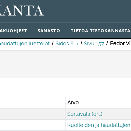
KANTA
AKUOHJEET
SANASTO
TIETOA TIETOKANNASTA
haudattujen luettelot
Sidos 811
Sivu 157
Fedor V
Arvo
Sortavala (ort.)
Kuolleiden ja haudattujen 