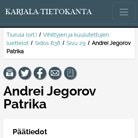
KARJALA-TIETOKANTA
Tiurula (ort.)
Vihittyjen ja kuulutettujen
luettelot
Sidos 838
Sivu 29
Andrei Jegorov
Patrika
Andrei Jegorov
Patrika
Päätiedot