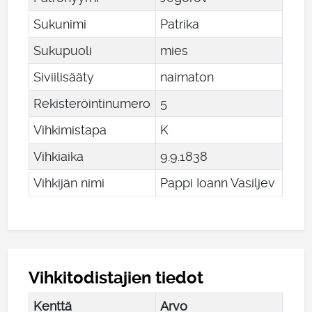
Sukunimi
Patrika
Sukupuoli
mies
Siviilisääty
naimaton
Rekisteröintinumero
5
Vihkimistapa
K
Vihkiaika
9
.
9
.
1838
Vihkijän nimi
Pappi Ioann Vasiljev
Vihkitodistajien tiedot
Kenttä
Arvo