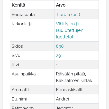
Kenttä
Arvo
Seurakunta
Tiurula (ort.)
Kirkonkirja
Vihittyjen ja
kuulutettujen
luettelot
Sidos
838
Sivu
29
Rivi
1
Asuinpaikka
Räisälän pitäjä,
Käkisalmen kihlak.
Ammatti
Kangaskisälli
Etunimi
Andrei
Patronyymi
Jegorov