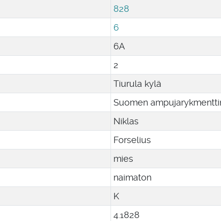
828
6
6A
2
Tiurula kylä
Suomen ampujarykmenttin
Niklas
Forselius
mies
naimaton
K
4
.
1828