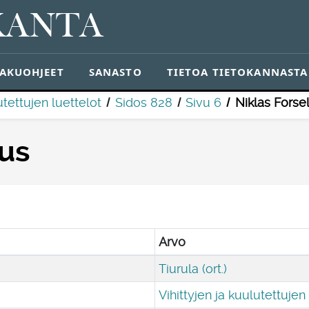
KANTA
AKUOHJEET
SANASTO
TIETOA TIETOKANNASTA
utettujen luettelot
Sidos 828
Sivu 6
Niklas Forse
ius
Arvo
Tiurula (ort.)
Vihittyjen ja kuulutettujen