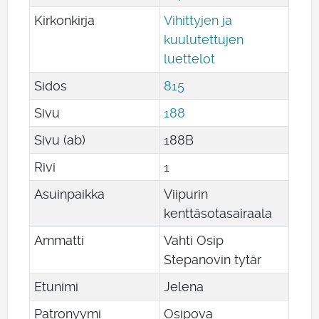
Kirkonkirja
Vihittyjen ja
kuulutettujen
luettelot
Sidos
815
Sivu
188
Sivu (ab)
188B
Rivi
1
Asuinpaikka
Viipurin
kenttäsotasairaala
Ammatti
Vahti Osip
Stepanovin tytär
Etunimi
Jelena
Patronyymi
Osipova