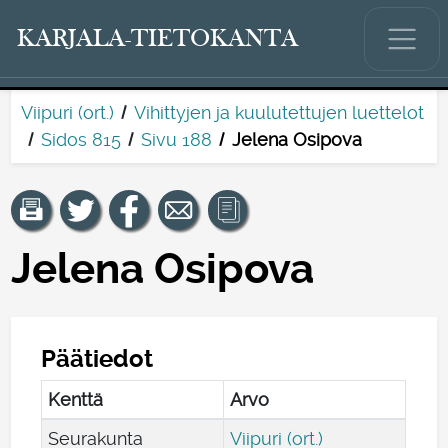
KARJALA-TIETOKANTA
Viipuri (ort.)
Vihittyjen ja kuulutettujen luettelot
Sidos 815
Sivu 188
Jelena Osipova
Jelena Osipova
Päätiedot
Kenttä
Arvo
Seurakunta
Viipuri (ort.)