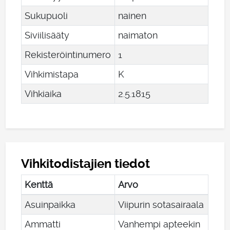
Sukupuoli
nainen
Siviilisääty
naimaton
Rekisteröintinumero
1
Vihkimistapa
K
Vihkiaika
2
.
5
.
1815
Vihkitodistajien tiedot
Kenttä
Arvo
Asuinpaikka
Viipurin sotasairaala
Ammatti
Vanhempi apteekin