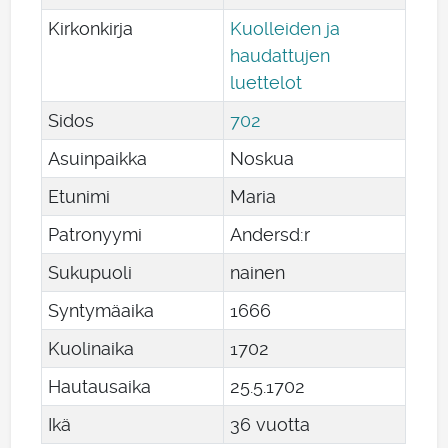
Kirkonkirja
Kuolleiden ja
haudattujen
luettelot
Sidos
702
Asuinpaikka
Noskua
Etunimi
Maria
Patronyymi
Andersd:r
Sukupuoli
nainen
Syntymäaika
1666
Kuolinaika
1702
Hautausaika
25
.
5
.
1702
Ikä
36 vuotta