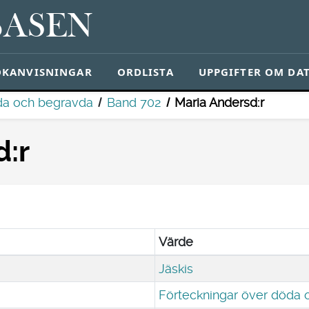
BASEN
ÖKANVISNINGAR
ORDLISTA
UPPGIFTER OM DA
da och begravda
Band 702
Maria Andersd:r
d:r
Värde
Jäskis
Förteckningar över döda