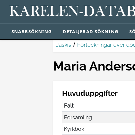
KARELEN-DATA
SNABBSÖKNING
DETALJERAD SÖKNING
S
Jäskis
Förteckningar över dö
Maria Anders
Huvuduppgifter
Fält
Församling
Kyrkbok