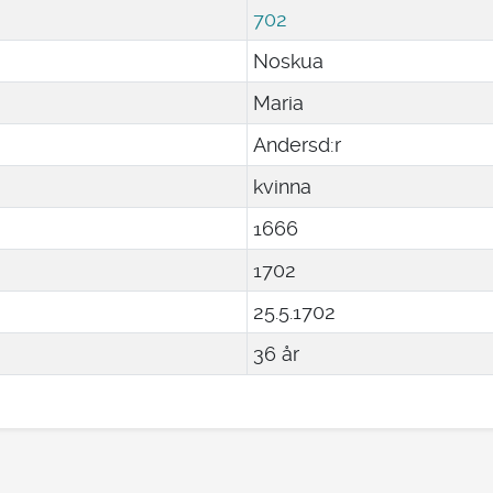
702
Noskua
Maria
Andersd:r
kvinna
1666
1702
25
.
5
.
1702
36 år