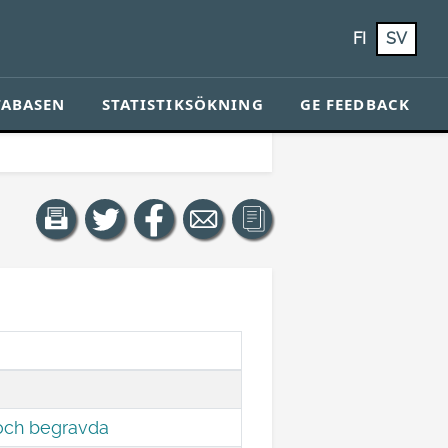
FI
SV
TABASEN
STATISTIKSÖKNING
GE FEEDBACK
 och begravda