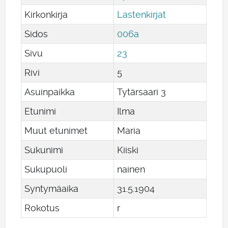
Kirkonkirja
Lastenkirjat
Sidos
006a
Sivu
23
Rivi
5
Asuinpaikka
Tytärsaari 3
Etunimi
Ilma
Muut etunimet
Maria
Sukunimi
Kiiski
Sukupuoli
nainen
Syntymäaika
31
.
5
.
1904
Rokotus
r