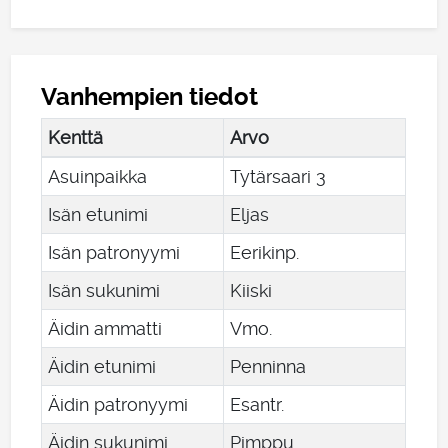
Vanhempien tiedot
Kenttä
Arvo
Asuinpaikka
Tytärsaari 3
Isän etunimi
Eljas
Isän patronyymi
Eerikinp.
Isän sukunimi
Kiiski
Äidin ammatti
Vmo.
Äidin etunimi
Penninna
Äidin patronyymi
Esantr.
Äidin sukunimi
Pimppu