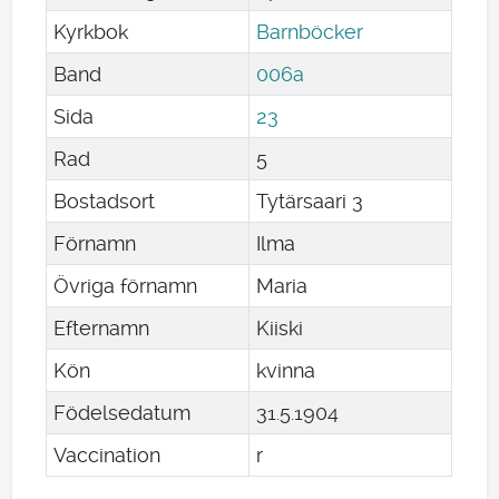
Kyrkbok
Barnböcker
Band
006a
Sida
23
Rad
5
Bostadsort
Tytärsaari 3
Förnamn
Ilma
Övriga förnamn
Maria
Efternamn
Kiiski
Kön
kvinna
Födelsedatum
31
.
5
.
1904
Vaccination
r