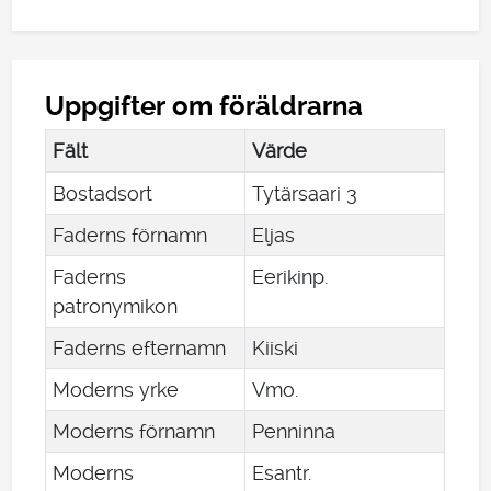
Uppgifter om föräldrarna
Fält
Värde
Bostadsort
Tytärsaari 3
Faderns förnamn
Eljas
Faderns
Eerikinp.
patronymikon
Faderns efternamn
Kiiski
Moderns yrke
Vmo.
Moderns förnamn
Penninna
Moderns
Esantr.