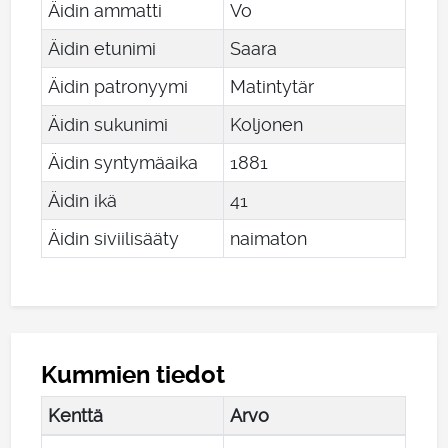
Äidin ammatti
Vo
Äidin etunimi
Saara
Äidin patronyymi
Matintytär
Äidin sukunimi
Koljonen
Äidin syntymäaika
1881
Äidin ikä
41
Äidin siviilisääty
naimaton
Kummien tiedot
Kenttä
Arvo