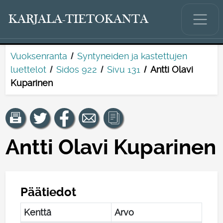
KARJALA-TIETOKANTA
Vuoksenranta
Syntyneiden ja kastettujen
luettelot
Sidos 922
Sivu 131
Antti Olavi
Kuparinen
Antti Olavi Kuparinen
Päätiedot
Kenttä
Arvo