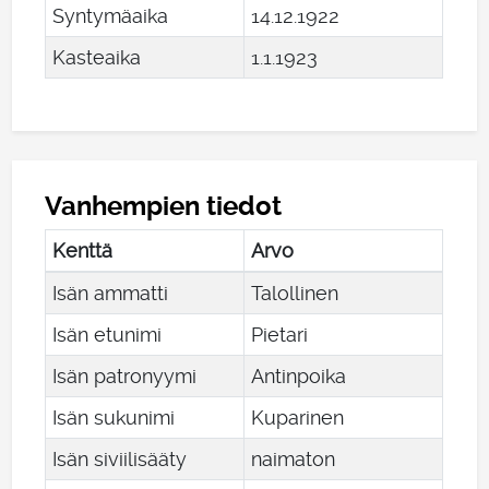
Syntymäaika
14
.
12
.
1922
Kasteaika
1
.
1
.
1923
Vanhempien tiedot
Kenttä
Arvo
Isän ammatti
Talollinen
Isän etunimi
Pietari
Isän patronyymi
Antinpoika
Isän sukunimi
Kuparinen
Isän siviilisääty
naimaton