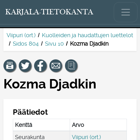
KARJALA-TIETOKANTA
Viipuri (ort.)
Kuolleiden ja haudattujen luettelot
Sidos 804
Sivu 10
Kozma Djadkin
Kozma Djadkin
Päätiedot
Kenttä
Arvo
Seurakunta
Viipuri (ort.)