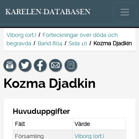
KARELEN-DATABASEN
Viborg (ort.)
Förteckningar över döda och
begravda
Band 804
Sida 10
Kozma Djadkin
Kozma Djadkin
Huvuduppgifter
Fält
Värde
Församling
Viborg (ort.)