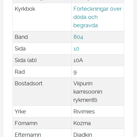
Kyrkbok
Förteckningar över
döda och
begravda
Band
804
Sida
10
Sida (ab)
10A
Rad
9
Bostadsort
Viipurin
karnisoonin
rykmentti
Yrke
Rivimies
Förnamn
Kozma
Efternamn
Djadkin