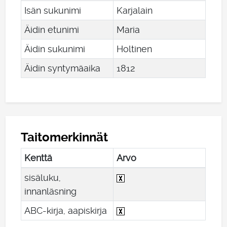
Isän sukunimi
Karjalain
Äidin etunimi
Maria
Äidin sukunimi
Holtinen
Äidin syntymäaika
1812
Taitomerkinnät
Kenttä
Arvo
sisäluku,
innanläsning
ABC-kirja, aapiskirja