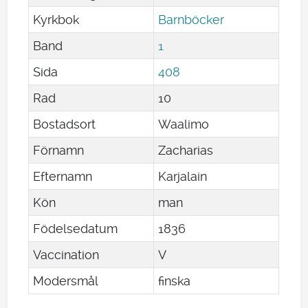
Kyrkbok
Barnböcker
Band
1
Sida
408
Rad
10
Bostadsort
Waalimo
Förnamn
Zacharias
Efternamn
Karjalain
Kön
man
Födelsedatum
1836
Vaccination
V
Modersmål
finska