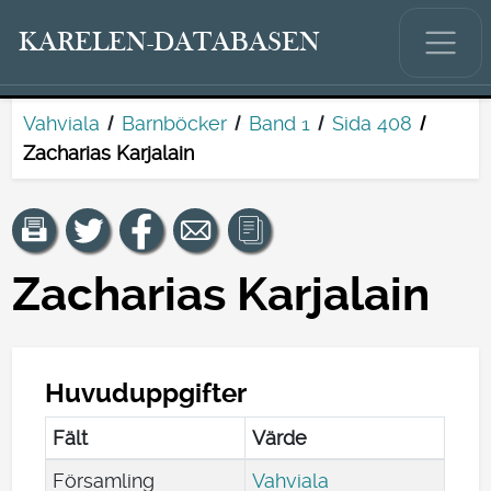
KARELEN-DATABASEN
Vahviala
Barnböcker
Band 1
Sida 408
Zacharias Karjalain
Zacharias Karjalain
Huvuduppgifter
Fält
Värde
Församling
Vahviala