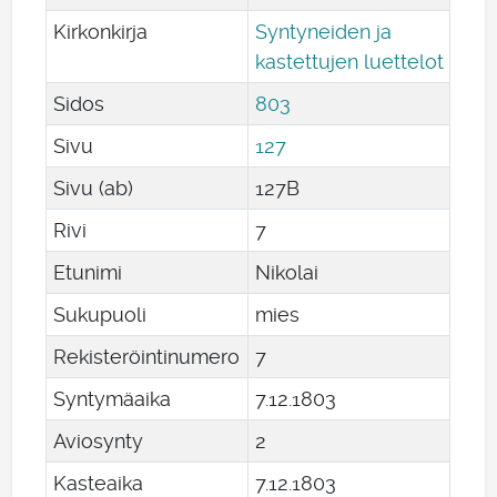
Kirkonkirja
Syntyneiden ja
kastettujen luettelot
Sidos
803
Sivu
127
Sivu (ab)
127B
Rivi
7
Etunimi
Nikolai
Sukupuoli
mies
Rekisteröintinumero
7
Syntymäaika
7
.
12
.
1803
Aviosynty
2
Kasteaika
7
.
12
.
1803