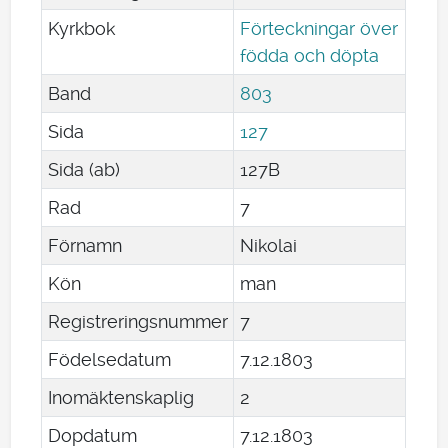
Kyrkbok
Förteckningar över
födda och döpta
Band
803
Sida
127
Sida (ab)
127B
Rad
7
Förnamn
Nikolai
Kön
man
Registreringsnummer
7
Födelsedatum
7
.
12
.
1803
Inomäktenskaplig
2
Dopdatum
7
.
12
.
1803