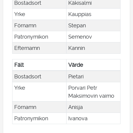
Bostadsort
Käkisalmi
Yrke
Kauppias
Förnamn
Stepan
Patronymikon
Semenov
Efternamn
Kannin
Fält
Värde
Bostadsort
Pietari
Yrke
Porvari Petr
Maksimovin vaimo
Förnamn
Anisja
Patronymikon
Ivanova