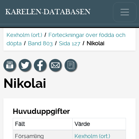
KARELEN-DATABASEN
Kexholm (ort.)
Förteckningar över födda och
döpta
Band 803
Sida 127
Nikolai
Nikolai
Huvuduppgifter
Fält
Värde
Församling
Kexholm (ort.)