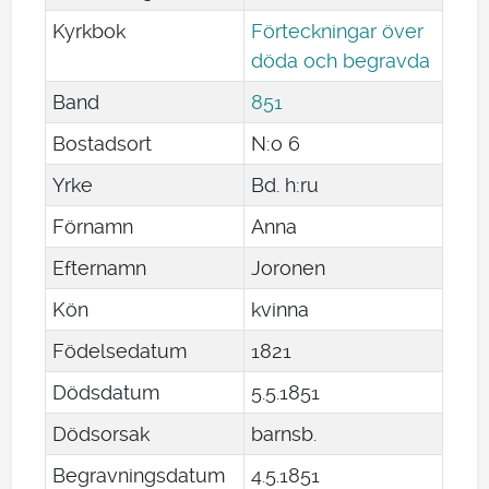
Kyrkbok
Förteckningar över
döda och begravda
Band
851
Bostadsort
N:o 6
Yrke
Bd. h:ru
Förnamn
Anna
Efternamn
Joronen
Kön
kvinna
Födelsedatum
1821
Dödsdatum
5
.
5
.
1851
Dödsorsak
barnsb.
Begravningsdatum
4
.
5
.
1851