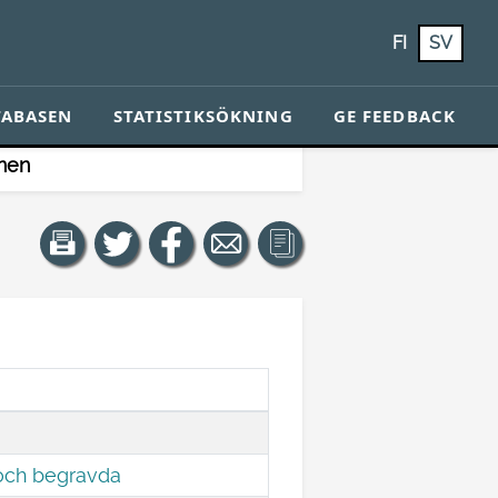
FI
SV
TABASEN
STATISTIKSÖKNING
GE FEEDBACK
nen
 och begravda