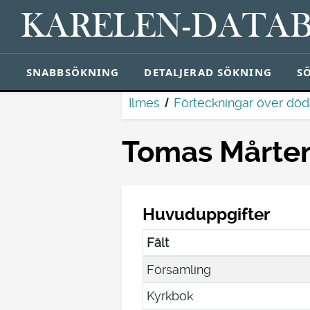
KARELEN-DATA
SNABBSÖKNING
DETALJERAD SÖKNING
S
Ilmes
Förteckningar över dö
Tomas Mårten
Huvuduppgifter
Fält
Församling
Kyrkbok