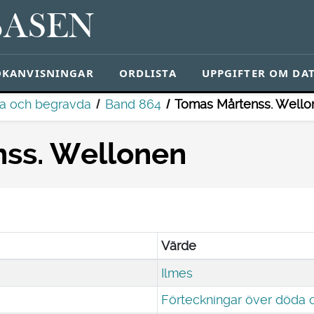
BASEN
ÖKANVISNINGAR
ORDLISTA
UPPGIFTER OM DA
da och begravda
Band 864
Tomas Mårtenss. Wello
ss. Wellonen
Värde
Ilmes
Förteckningar över döda