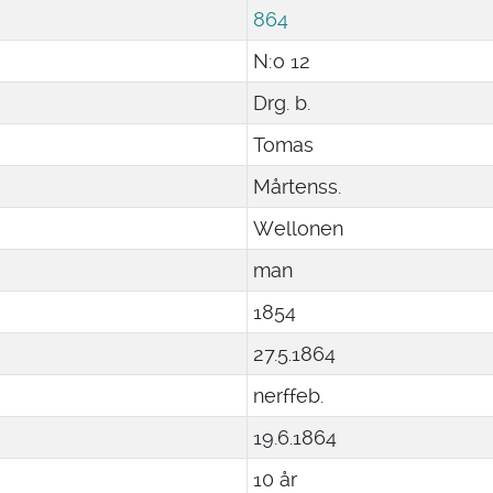
864
N:o 12
Drg. b.
Tomas
Mårtenss.
Wellonen
man
1854
27
.
5
.
1864
nerffeb.
19
.
6
.
1864
10 år