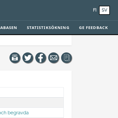
FI
SV
TABASEN
STATISTIKSÖKNING
GE FEEDBACK
 och begravda