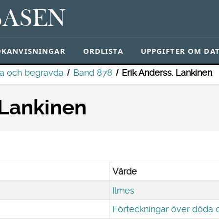
BASEN
ÖKANVISNINGAR
ORDLISTA
UPPGIFTER OM DA
da och begravda
Band 878
Erik Anderss. Lankinen
 Lankinen
Värde
Ilmes
Förteckningar över döda