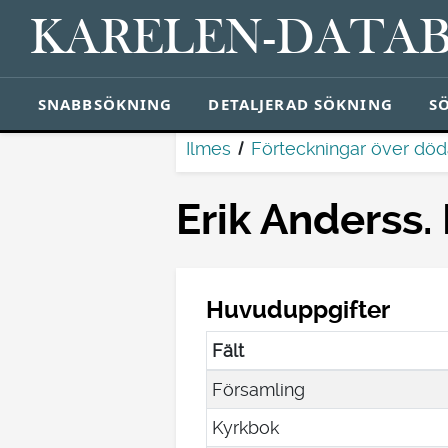
KARELEN-DATA
SNABBSÖKNING
DETALJERAD SÖKNING
S
Ilmes
Förteckningar över dö
Erik Anderss.
Huvuduppgifter
Fält
Församling
Kyrkbok