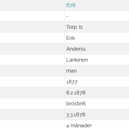
878
-
Torp. b.
Erik
Anderss.
Lankinen
man
1877
8
.
2
.
1878
bröstinfl.
3
.
3
.
1878
4 månader