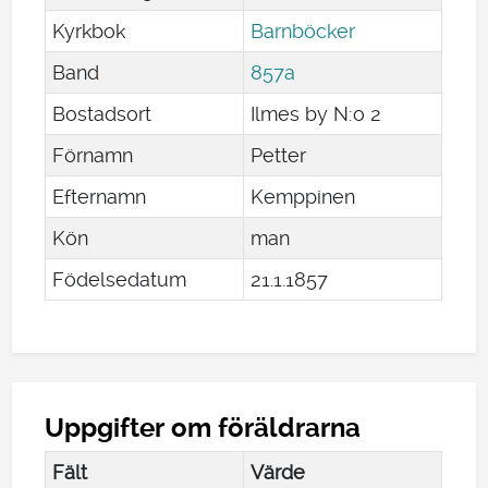
Kyrkbok
Barnböcker
Band
857a
Bostadsort
Ilmes by N:o 2
Förnamn
Petter
Efternamn
Kemppinen
Kön
man
Födelsedatum
21
.
1
.
1857
Uppgifter om föräldrarna
Fält
Värde