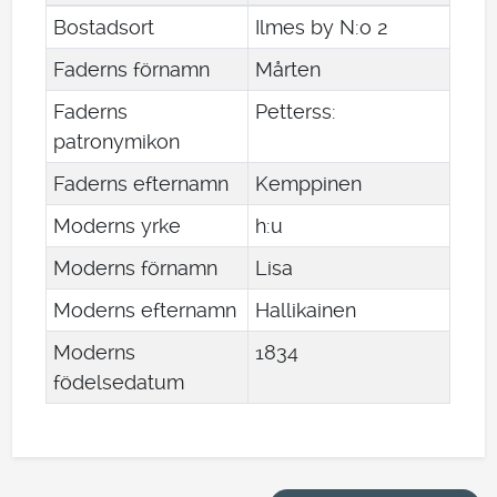
Bostadsort
Ilmes by N:o 2
Faderns förnamn
Mårten
Faderns
Petterss:
patronymikon
Faderns efternamn
Kemppinen
Moderns yrke
h:u
Moderns förnamn
Lisa
Moderns efternamn
Hallikainen
Moderns
1834
födelsedatum